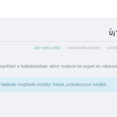
Új
JEGY BEKÜLDÉSE
TÁMOGATÁS JEGYEK
ÜGYFÉ
goldást a tudásbázisban, akkor nyújtson be jegyet és válassza 
találtunk megfelelő osztályt. Kérjük, próbálkozzon később.